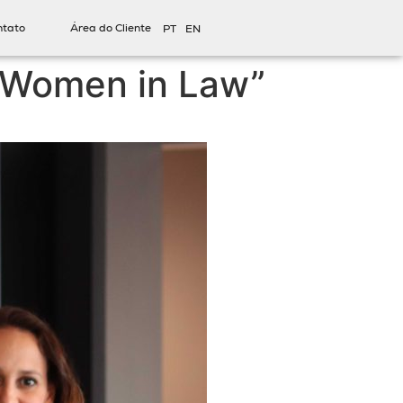
ntato
Área do Cliente
PT
EN
“Women in Law”