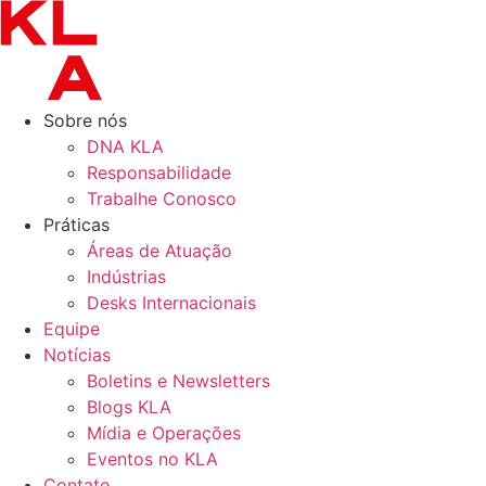
Ir
para
o
conteúdo
Sobre nós
DNA KLA
Responsabilidade
Trabalhe Conosco
Práticas
Áreas de Atuação
Indústrias
Desks Internacionais
Equipe
Notícias
Boletins e Newsletters
Blogs KLA
Mídia e Operações
Eventos no KLA
Contato