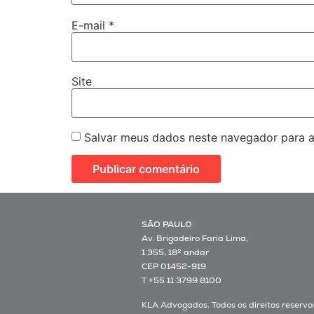
E-mail
*
Site
Salvar meus dados neste navegador para a
SÃO PAULO
Av. Brigadeiro Faria Lima,
1.355, 18º andar
CEP 01452-919
T +55 11 3799 8100
KLA Advogados. Todos os direitos reserva