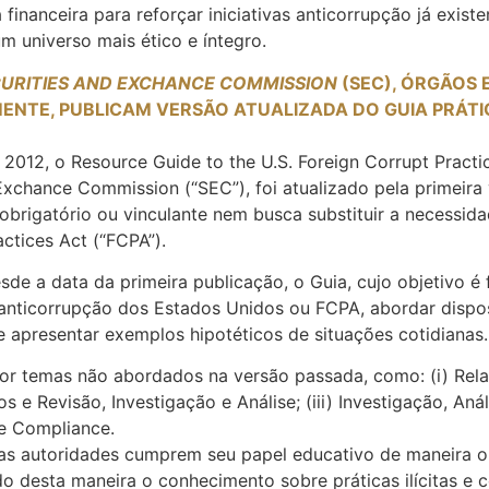
inanceira para reforçar iniciativas anticorrupção já exis
 universo mais ético e íntegro.
ECURITIES AND EXCHANCE COMMISSION
(SEC), ÓRGÃOS 
AMENTE, PUBLICAM VERSÃO ATUALIZADA DO GUIA PRÁT
2012, o Resource Guide to the U.S. Foreign Corrupt Practi
 Exchance Commission (“SEC”), foi atualizado pela primeira
 obrigatório ou vinculante nem busca substituir a necessi
ctices Act (“FCPA”).
e a data da primeira publicação, o Guia, cujo objetivo é
 anticorrupção dos Estados Unidos ou FCPA, abordar dispo
 apresentar exemplos hipotéticos de situações cotidianas.
r temas não abordados na versão passada, como: (i) Relató
s e Revisão, Investigação e Análise; (iii) Investigação, A
de Compliance.
as autoridades cumprem seu papel educativo de maneira o
 desta maneira o conhecimento sobre práticas ilícitas e c