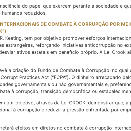
consciência do papel que exercem perante a sociedade e q
os humanos reduzidos.
NTERNACIONAIS DE COMBATE À CORRUPÇÃO POR MEI
K”)
R. Keating, tem por objetivo promover esforços internacio
s estrangeiras, reforçando iniciativas anticorrupção no ext
 desviar ativos estatais em benefício próprio. A Lei Croo
revê a criação do Fundo de Combate à Corrupção, no qual 
Corrupt Practices Act (“FCPA”). O dinheiro arrecadado pelo
tidades governamentais ou não governamentais e, preferenc
ate à corrupção, transição democrática ou estabeleciment
m por objetivo, através da Lei CROOK, demonstrar que, a p
cional à corrupção e reduzir a pressão enfrentada por em
retará efeitos em diretos no combate à corrupção internaci