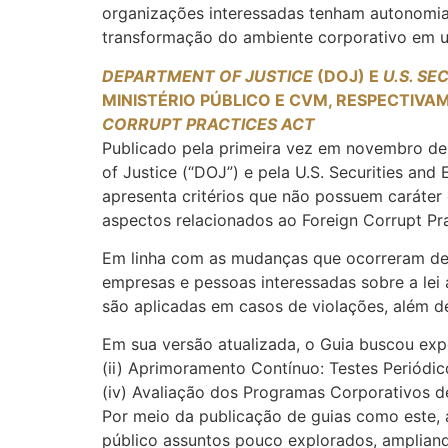
organizações interessadas tenham autonomia f
transformação do ambiente corporativo em um
DEPARTMENT OF JUSTICE
(DOJ) E
U.S. S
MINISTÉRIO PÚBLICO E CVM, RESPECTIV
CORRUPT PRACTICES ACT
Publicado pela primeira vez em novembro de 
of Justice (“DOJ”) e pela U.S. Securities and
apresenta critérios que não possuem caráter
aspectos relacionados ao Foreign Corrupt Pra
Em linha com as mudanças que ocorreram desd
empresas e pessoas interessadas sobre a lei
são aplicadas em casos de violações, além de
Em sua versão atualizada, o Guia buscou expo
(ii) Aprimoramento Contínuo: Testes Periódico
(iv) Avaliação dos Programas Corporativos 
Por meio da publicação de guias como este, 
público assuntos pouco explorados, ampliando