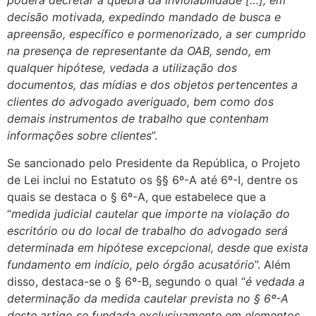
poderá decretar a quebra da inviolabilidade […], em
decisão motivada, expedindo mandado de busca e
apreensão, específico e pormenorizado, a ser cumprido
na presença de representante da OAB, sendo, em
qualquer hipótese, vedada a utilização dos
documentos, das mídias e dos objetos pertencentes a
clientes do advogado averiguado, bem como dos
demais instrumentos de trabalho que contenham
informações sobre clientes
”.
Se sancionado pelo Presidente da República, o Projeto
de Lei inclui no Estatuto os §§ 6º-A até 6º-I, dentre os
quais se destaca o § 6º-A, que estabelece que a
“
medida judicial cautelar que importe na violação do
escritório ou do local de trabalho do advogado será
determinada em hipótese excepcional, desde que exista
fundamento em indício, pelo órgão acusatório
”. Além
disso, destaca-se o § 6º-B, segundo o qual “
é vedada a
determinação da medida cautelar prevista no § 6º-A
deste artigo se fundada exclusivamente em elementos