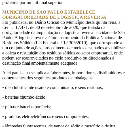
proferida por um tribunal superior.
MUNICÍPIO DE SÃO PAULO ESTABELECE
OBRIGATORIEDADE DE LOGÍSTICA REVERSA
Foi publicada, no Diário Oficial do Município desta quinta-feira, a
Lei n.º 17.471, de 30 de setembro de 2020, que tratada da
obrigatoriedade da implantação da logística reversa na cidade de São
Paulo. A logística reversa é um instrumento da Política Nacional de
Resíduos Sólidos (Lei Federal n.º 12.305/2010), que corresponde a
um conjunto de ações, procedimentos e meios destinados a viabilizar
a coleta e restituição dos resíduos sólidos ao setor empresarial, onde
podem ser reaproveitados no ciclo produtivo ou direcionados à
destinação final ambientalmente adequada.
A lei paulistana se aplica a fabricantes, importadores, distribuidores e
comerciantes dos seguintes produtos e embalagens:
• óleo lubrificante usado e contaminado, e seus resíduos;
• baterias chumbo-ácido;
• pilhas e baterias portáteis;
• produtos eletroeletrônicos e seus componentes;
• lâmpadas fluorescentes, de vapor de sódio e mercúrio e de luz