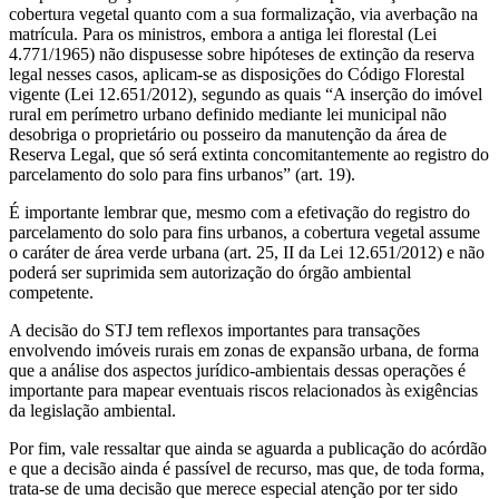
cobertura vegetal quanto com a sua formalização, via averbação na
matrícula. Para os ministros, embora a antiga lei florestal (Lei
4.771/1965) não dispusesse sobre hipóteses de extinção da reserva
legal nesses casos, aplicam-se as disposições do Código Florestal
vigente (Lei 12.651/2012), segundo as quais “A inserção do imóvel
rural em perímetro urbano definido mediante lei municipal não
desobriga o proprietário ou posseiro da manutenção da área de
Reserva Legal, que só será extinta concomitantemente ao registro do
parcelamento do solo para fins urbanos” (art. 19).
É importante lembrar que, mesmo com a efetivação do registro do
parcelamento do solo para fins urbanos, a cobertura vegetal assume
o caráter de área verde urbana (art. 25, II da Lei 12.651/2012) e não
poderá ser suprimida sem autorização do órgão ambiental
competente.
A decisão do STJ tem reflexos importantes para transações
envolvendo imóveis rurais em zonas de expansão urbana, de forma
que a análise dos aspectos jurídico-ambientais dessas operações é
importante para mapear eventuais riscos relacionados às exigências
da legislação ambiental.
Por fim, vale ressaltar que ainda se aguarda a publicação do acórdão
e que a decisão ainda é passível de recurso, mas que, de toda forma,
trata-se de uma decisão que merece especial atenção por ter sido