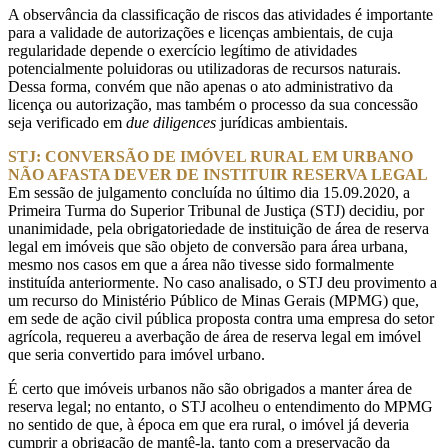
A observância da classificação de riscos das atividades é importante
para a validade de autorizações e licenças ambientais, de cuja
regularidade depende o exercício legítimo de atividades
potencialmente poluidoras ou utilizadoras de recursos naturais.
Dessa forma, convém que não apenas o ato administrativo da
licença ou autorização, mas também o processo da sua concessão
seja verificado em
due diligences
jurídicas ambientais.
STJ: CONVERSÃO DE IMÓVEL RURAL EM URBANO
NÃO AFASTA DEVER DE INSTITUIR RESERVA LEGAL
Em sessão de julgamento concluída no último dia 15.09.2020, a
Primeira Turma do Superior Tribunal de Justiça (STJ) decidiu, por
unanimidade, pela obrigatoriedade de instituição de área de reserva
legal em imóveis que são objeto de conversão para área urbana,
mesmo nos casos em que a área não tivesse sido formalmente
instituída anteriormente. No caso analisado, o STJ deu provimento a
um recurso do Ministério Público de Minas Gerais (MPMG) que,
em sede de ação civil pública proposta contra uma empresa do setor
agrícola, requereu a averbação de área de reserva legal em imóvel
que seria convertido para imóvel urbano.
É certo que imóveis urbanos não são obrigados a manter área de
reserva legal; no entanto, o STJ acolheu o entendimento do MPMG
no sentido de que, à época em que era rural, o imóvel já deveria
cumprir a obrigação de mantê-la, tanto com a preservação da