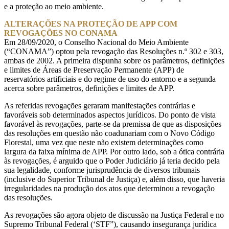
e a proteção ao meio ambiente.
ALTERAÇÕES NA PROTEÇÃO DE APP COM
REVOGAÇÕES NO CONAMA
Em 28/09/2020, o Conselho Nacional do Meio Ambiente
(“CONAMA”) optou pela revogação das Resoluções n.º 302 e 303,
ambas de 2002. A primeira dispunha sobre os parâmetros, definições
e limites de Áreas de Preservação Permanente (APP) de
reservatórios artificiais e do regime de uso do entorno e a segunda
acerca sobre parâmetros, definições e limites de APP.
As referidas revogações geraram manifestações contrárias e
favoráveis sob determinados aspectos jurídicos. Do ponto de vista
favorável às revogações, parte-se da premissa de que as disposições
das resoluções em questão não coadunariam com o Novo Código
Florestal, uma vez que neste não existem determinações como
largura da faixa mínima de APP. Por outro lado, sob a ótica contrária
às revogações, é arguido que o Poder Judiciário já teria decido pela
sua legalidade, conforme jurisprudência de diversos tribunais
(inclusive do Superior Tribunal de Justiça) e, além disso, que haveria
irregularidades na produção dos atos que determinou a revogação
das resoluções.
As revogações são agora objeto de discussão na Justiça Federal e no
Supremo Tribunal Federal (‘STF”), causando insegurança jurídica