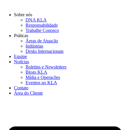
Ir
para
Sobre nós
o
DNA KLA
conteúdo
Responsabilidade
Trabalhe Conosco
Práticas
Áreas de Atuação
Indústrias
Desks Internacionais
Equipe
Notícias
Boletins e Newsletters
Blogs KLA
Mídia e Operações
Eventos no KLA
Contato
Área do Cliente