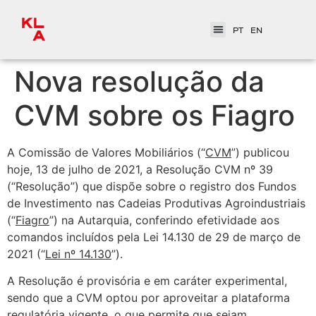
PT
EN
Nova resolução da
CVM sobre os Fiagro
A Comissão de Valores Mobiliários (“
CVM
”) publicou
hoje, 13 de julho de 2021, a Resolução CVM nº 39
(“Resolução”) que dispõe sobre o registro dos Fundos
de Investimento nas Cadeias Produtivas Agroindustriais
(“
Fiagro
”) na Autarquia, conferindo efetividade aos
comandos incluídos pela Lei 14.130 de 29 de março de
2021 (“
Lei nº 14.130
”).
A Resolução é provisória e em caráter experimental,
sendo que a CVM optou por aproveitar a plataforma
regulatória vigente, o que permite que sejam