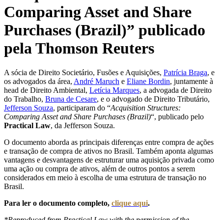
Comparing Asset and Share
Purchases (Brazil)” publicado
pela Thomson Reuters
A sócia de Direito Societário, Fusões e Aquisições,
Patrícia Braga
, e
os advogados da área,
André Maruch
e
Eliane Bordin
, juntamente à
head de Direito Ambiental,
Letícia Marques
, a advogada de Direito
do Trabalho,
Bruna de Cesare
, e o advogado de Direito Tributário,
Jefferson Souza
, participaram do “
Acquisition Structures:
Comparing Asset and Share Purchases (Brazil)
“, publicado pelo
Practical Law
, da Jefferson Souza.
O documento aborda as principais diferenças entre compra de ações
e transação de compra de ativos no Brasil. Também aponta algumas
vantagens e desvantagens de estruturar uma aquisição privada como
uma ação ou compra de ativos, além de outros pontos a serem
considerados em meio à escolha de uma estrutura de transação no
Brasil.
Para ler o documento completo,
clique aqui
.
*Reproduced from Practical Law with the permission of the