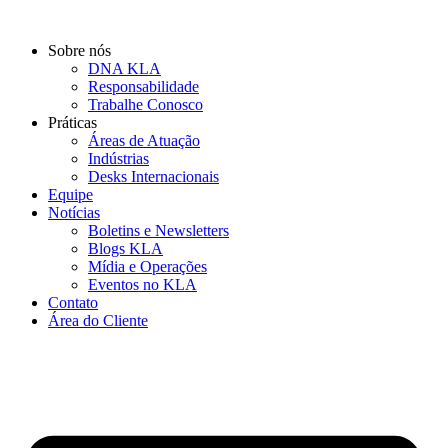
Ir
para
Sobre nós
o
DNA KLA
conteúdo
Responsabilidade
Trabalhe Conosco
Práticas
Áreas de Atuação
Indústrias
Desks Internacionais
Equipe
Notícias
Boletins e Newsletters
Blogs KLA
Mídia e Operações
Eventos no KLA
Contato
Área do Cliente