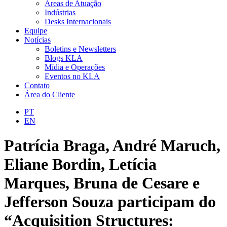
Áreas de Atuação
Indústrias
Desks Internacionais
Equipe
Notícias
Boletins e Newsletters
Blogs KLA
Mídia e Operações
Eventos no KLA
Contato
Área do Cliente
PT
EN
Patrícia Braga, André Maruch,
Eliane Bordin, Letícia
Marques, Bruna de Cesare e
Jefferson Souza participam do
“Acquisition Structures: