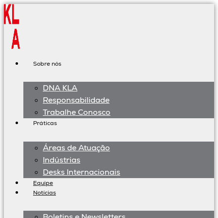
Ir
para
o
conteúdo
Sobre nós
DNA KLA
Responsabilidade
Trabalhe Conosco
Práticas
Áreas de Atuação
Indústrias
Desks Internacionais
Equipe
Notícias
Boletins e Newsletters