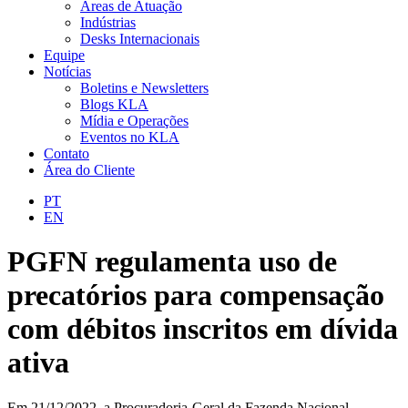
Áreas de Atuação
Indústrias
Desks Internacionais
Equipe
Notícias
Boletins e Newsletters
Blogs KLA
Mídia e Operações
Eventos no KLA
Contato
Área do Cliente
PT
EN
PGFN regulamenta uso de
precatórios para compensação
com débitos inscritos em dívida
ativa
Em 21/12/2022, a Procuradoria-Geral da Fazenda Nacional