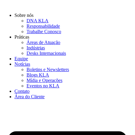
Ir
para
Sobre nós
o
DNA KLA
conteúdo
Responsabilidade
Trabalhe Conosco
Práticas
Áreas de Atuação
Indústrias
Desks Internacionais
Equipe
Notícias
Boletins e Newsletters
Blogs KLA
Mídia e Operações
Eventos no KLA
Contato
Área do Cliente