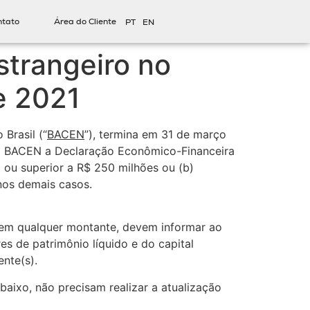
ntato
Área do Cliente
PT
EN
strangeiro no
e 2021
Brasil (“
BACEN
”), termina em 31 de março
ao BACEN a Declaração Econômico-Financeira
 ou superior a R$ 250 milhões ou (b)
 nos demais casos.
l, em qualquer montante, devem informar ao
s de patrimônio líquido e do capital
ente(s).
ixo, não precisam realizar a atualização