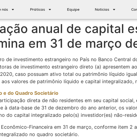
e nós
Práticas
Equipe
Notícias
Co
zação anual de capital e
rmina em 31 de março d
ro de investimento estrangeiro no País no Banco Central do 
toras de investimento estrangeiro direto (a) apresentem 
020, caso possuam ativo total ou patrimônio líquido igual
aos valores de patrimônio líquido e capital integralizado,
o e do Quadro Societário
articipação direta de não residentes em seu capital socia
 à data-base de 31 de dezembro do ano anterior, os valore
 do capital integralizado pelo(s) investidor(es) não-resid
Econômico-Financeira em 31 de março, conforme item 2 aba
integralizado no quadro societário.