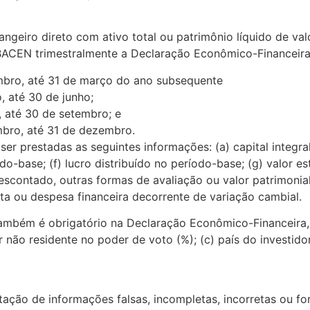
ngeiro direto com ativo total ou patrimônio líquido de val
BACEN trimestralmente a Declaração Econômico-Financeira,
mbro, até 31 de março do ano subsequente
, até 30 de junho;
, até 30 de setembro; e
mbro, até 31 de dezembro.
prestadas as seguintes informações: (a) capital integraliz
ríodo-base; (f) lucro distribuído no período-base; (g) valo
descontado, outras formas de avaliação ou valor patrimonial
eita ou despesa financeira decorrente de variação cambial.
também é obrigatório na Declaração Econômico-Financeira, 
r não residente no poder de voto (%); (c) país do investido
ação de informações falsas, incompletas, incorretas ou f