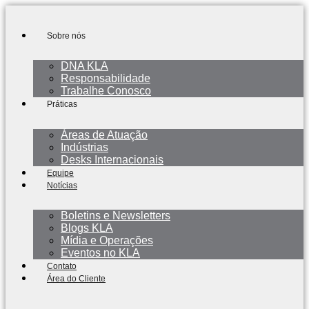
Ir
para
o
Sobre nós
conteúdo
DNA KLA
Responsabilidade
Trabalhe Conosco
Práticas
Áreas de Atuação
Indústrias
Desks Internacionais
Equipe
Notícias
Boletins e Newsletters
Blogs KLA
Mídia e Operações
Eventos no KLA
Contato
Área do Cliente