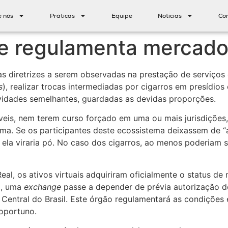
e nós
Práticas
Equipe
Notícias
Co
ue regulamenta mercad
as diretrizes a serem observadas na prestação de serviços 
s
), realizar trocas intermediadas por cigarros em presídi
ividades semelhantes, guardadas as devidas proporções.
íveis, nem terem curso forçado em uma ou mais jurisdições,
ma. Se os participantes deste ecossistema deixassem de “
ela viraria pó. No caso dos cigarros, ao menos poderiam se
al, os ativos virtuais adquiriram oficialmente o status d
il, uma
exchange
passe a depender de prévia autorização d
o Central do Brasil. Este órgão regulamentará as condiçõe
oportuno.