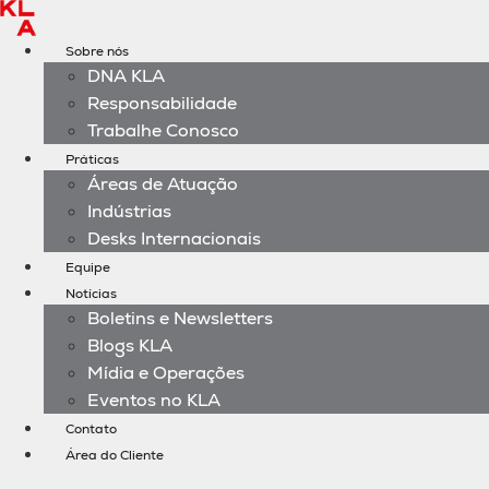
Ir
para
Sobre nós
o
DNA KLA
conteúdo
Responsabilidade
Trabalhe Conosco
Práticas
Áreas de Atuação
Indústrias
Desks Internacionais
Equipe
Notícias
Boletins e Newsletters
Blogs KLA
Mídia e Operações
Eventos no KLA
Contato
Área do Cliente