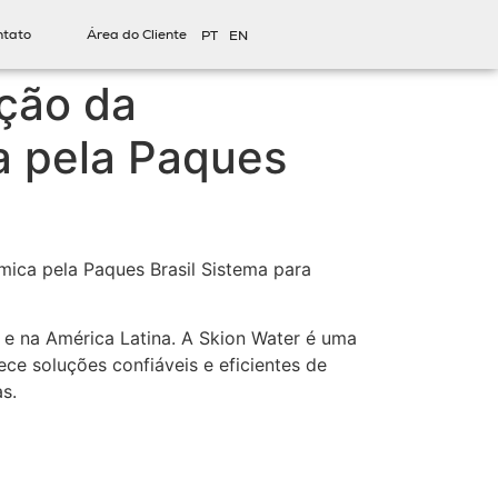
ntato
Área do Cliente
PT
EN
ição da
a pela Paques
mica pela Paques Brasil Sistema para
l e na América Latina. A Skion Water é uma
 soluções confiáveis ​​e eficientes de
s.