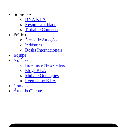
Ir
para
Sobre nós
o
DNA KLA
conteúdo
Responsabilidade
Trabalhe Conosco
Práticas
Áreas de Atuação
Indústrias
Desks Internacionais
Equipe
Notícias
Boletins e Newsletters
Blogs KLA
Mídia e Operações
Eventos no KLA
Contato
Área do Cliente