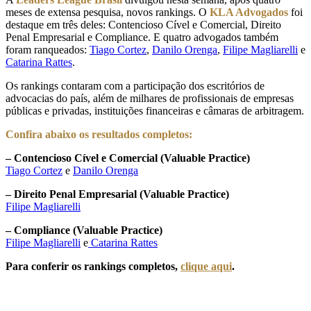
meses de extensa pesquisa, novos rankings. O
KLA Advogados
foi
destaque em três deles: Contencioso Cível e Comercial, Direito
Penal Empresarial e Compliance. E quatro advogados também
foram ranqueados:
Tiago Cortez
,
Danilo Orenga
,
Filipe Magliarelli
e
Catarina Rattes
.
Os rankings contaram com a participação dos escritórios de
advocacias do país, além de milhares de profissionais de empresas
públicas e privadas, instituições financeiras e câmaras de arbitragem.
Confira abaixo os resultados completos:
– Contencioso Cível e Comercial (Valuable Practice)
Tiago Cortez
e
Danilo Orenga
– Direito Penal Empresarial (Valuable Practice)
Filipe Magliarelli
– Compliance (Valuable Practice)
Filipe Magliarelli
e
Catarina Rattes
Para conferir os rankings completos,
clique aqui
.