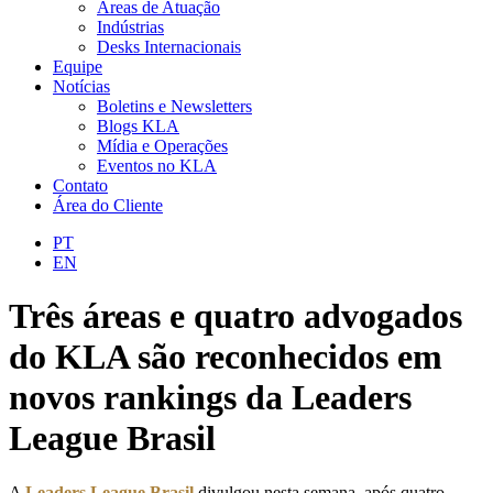
Áreas de Atuação
Indústrias
Desks Internacionais
Equipe
Notícias
Boletins e Newsletters
Blogs KLA
Mídia e Operações
Eventos no KLA
Contato
Área do Cliente
PT
EN
Três áreas e quatro advogados
do KLA são reconhecidos em
novos rankings da Leaders
League Brasil
A
Leaders League Brasil
divulgou nesta semana, após quatro