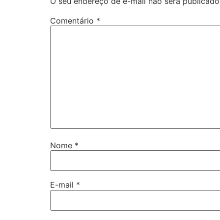
O seu endereço de e-mail não será publicado
Comentário
*
Nome
*
E-mail
*