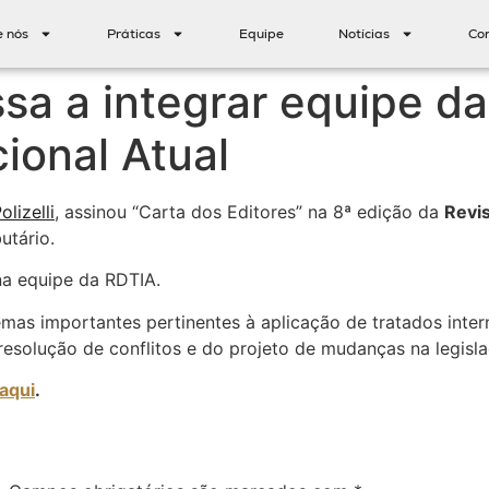
e nós
Práticas
Equipe
Notícias
Co
assa a integrar equipe da
cional Atual
olizelli
, assinou “Carta dos Editores” na 8ª edição da
Revis
butário.
 na equipe da RDTIA.
temas importantes pertinentes à aplicação de tratados inte
 resolução de conflitos e do projeto de mudanças na legisl
 aqui
.