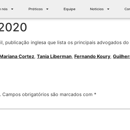
e nós
Práticas
Equipe
Notícias
Co
 2020
 publicação inglesa que lista os principais advogados do B
Mariana Cortez
,
Tania Liberman
,
Fernando Koury
,
Guilhe
.
Campos obrigatórios são marcados com
*