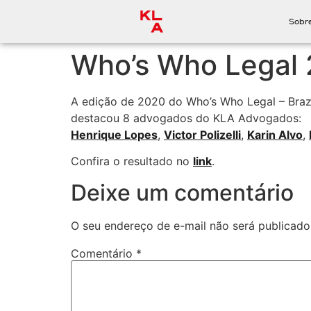
Sobr
Who’s Who Legal
A edição de 2020 do Who’s Who Legal – Brazil,
destacou 8 advogados do KLA Advogados:
Henrique Lopes
,
Victor Polizelli
,
Karin Alvo
,
Confira o resultado no
link
.
Deixe um comentário
O seu endereço de e-mail não será publicado
Comentário
*