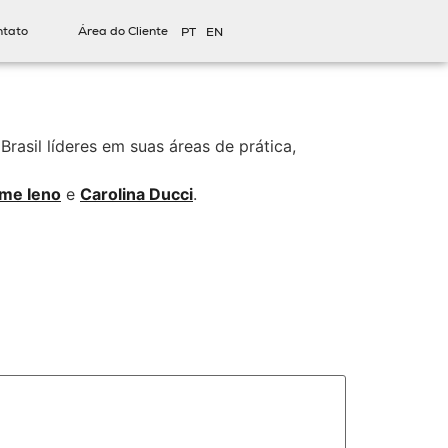
ntato
Área do Cliente
PT
EN
rasil líderes em suas áreas de prática,
rme Ieno
e
Carolina Ducci
.