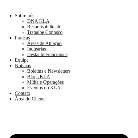
Ir
para
Sobre nós
o
DNA KLA
conteúdo
Responsabilidade
Trabalhe Conosco
Práticas
Áreas de Atuação
Indústrias
Desks Internacionais
Equipe
Notícias
Boletins e Newsletters
Blogs KLA
Mídia e Operações
Eventos no KLA
Contato
Área do Cliente