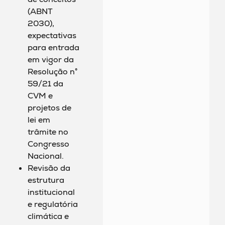
(ABNT
2030),
expectativas
para entrada
em vigor da
Resolução n°
59/21 da
CVM e
projetos de
lei em
trâmite no
Congresso
Nacional.
Revisão da
estrutura
institucional
e regulatória
climática e