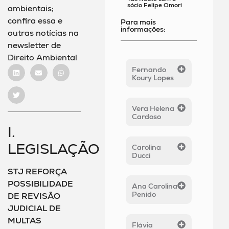
sócio Felipe Omori
ambientais;
confira essa e
Para mais
informações:
outras notícias na
newsletter de
Direito Ambiental
Fernando
Koury Lopes
Vera Helena
Cardoso
I.
LEGISLAÇÃO
Carolina
Ducci
STJ REFORÇA
POSSIBILIDADE
Ana Carolina
Penido
DE REVISÃO
JUDICIAL DE
MULTAS
Flávia