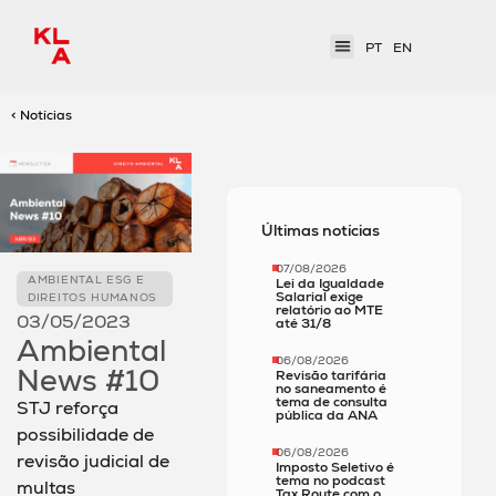
PT
EN
< Notícias
Últimas notícias
07/08/2026
AMBIENTAL ESG E
Lei da Igualdade
Salarial exige
DIREITOS HUMANOS
relatório ao MTE
03/05/2023
até 31/8
Ambiental
06/08/2026
News #10
Revisão tarifária
no saneamento é
tema de consulta
STJ reforça
pública da ANA
possibilidade de
06/08/2026
revisão judicial de
Imposto Seletivo é
tema no podcast
multas
Tax Route com o