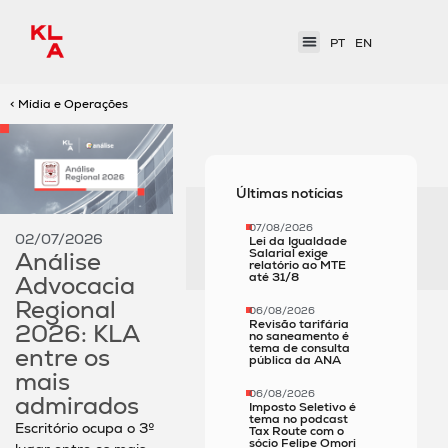
PT
EN
< Mídia e Operações
Últimas notícias
07/08/2026
02/07/2026
Lei da Igualdade
Salarial exige
Análise
relatório ao MTE
até 31/8
Advocacia
Regional
06/08/2026
Revisão tarifária
2026: KLA
no saneamento é
tema de consulta
entre os
pública da ANA
mais
06/08/2026
admirados
Imposto Seletivo é
tema no podcast
Escritório ocupa o 3º
Tax Route com o
sócio Felipe Omori