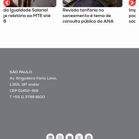
Revisão tarifária no
Imposto Seletivo é tema no
saneamento é tema de
podcast Tax Route com o
consulta pública da ANA
sócio Felipe Omori
SÃO PAULO
Av. Brigadeiro Faria Lima,
1.355, 18º andar
CEP 01452-919
T +55 11 3799 8100