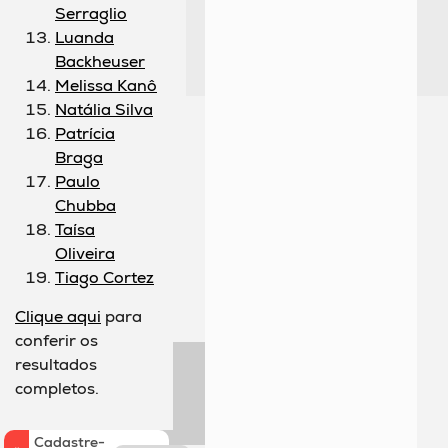
Serraglio
Luanda
Backheuser
Melissa Kanô
Natália Silva
Patrícia
Braga
Paulo
Chubba
Taísa
Oliveira
Tiago Cortez
Clique aqui
para
conferir os
resultados
completos.
Cadastre-