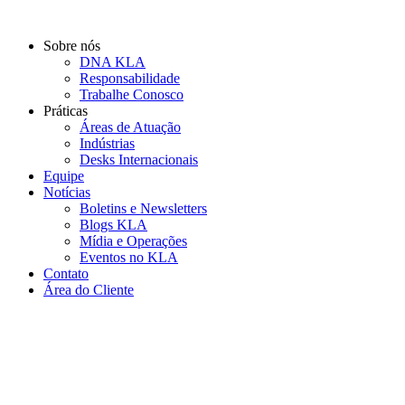
Ir
para
Sobre nós
o
DNA KLA
conteúdo
Responsabilidade
Trabalhe Conosco
Práticas
Áreas de Atuação
Indústrias
Desks Internacionais
Equipe
Notícias
Boletins e Newsletters
Blogs KLA
Mídia e Operações
Eventos no KLA
Contato
Área do Cliente