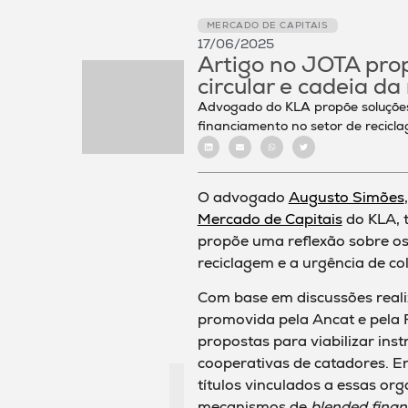
MERCADO DE CAPITAIS
17/06/2025
Artigo no JOTA pro
circular e cadeia da
Advogado do KLA propõe soluções
financiamento no setor de recicl
O advogado
Augusto Simões
Mercado de Capitais
do KLA, 
propõe uma reflexão sobre os
reciclagem e a urgência de co
Com base em discussões real
promovida pela Ancat e pela 
propostas para viabilizar ins
cooperativas de catadores. En
títulos vinculados a essas or
mecanismos de
blended finan