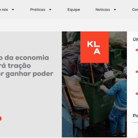
e nós
Práticas
Equipe
Notícias
Co
Úl
Pa