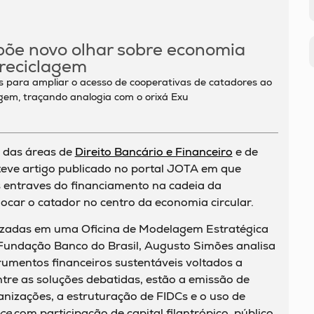
põe novo olhar sobre economia
 reciclagem
 para ampliar o acesso de cooperativas de catadores ao
agem, traçando analogia com o orixá Exu
, das áreas de
Direito Bancário e Financeiro
e de
teve artigo publicado no portal JOTA em que
 entraves do financiamento na cadeia da
locar o catador no centro da economia circular.
izadas em uma Oficina de Modelagem Estratégica
Fundação Banco do Brasil, Augusto Simões analisa
trumentos financeiros sustentáveis voltados a
tre as soluções debatidas, estão a emissão de
ganizações, a estruturação de FIDCs e o uso de
ce
com participação de capital filantrópico, público