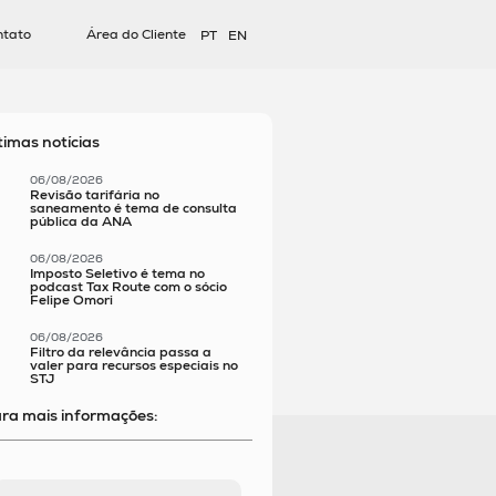
ntato
Área do Cliente
PT
EN
timas notícias
06/08/2026
Revisão tarifária no
saneamento é tema de consulta
pública da ANA
06/08/2026
Imposto Seletivo é tema no
podcast Tax Route com o sócio
Felipe Omori
06/08/2026
Filtro da relevância passa a
valer para recursos especiais no
STJ
ra mais informações: