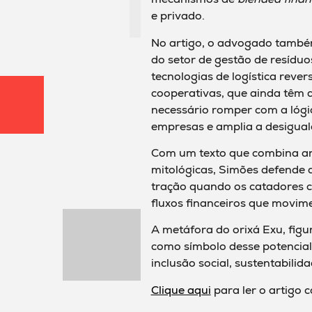
e privado.
No artigo, o advogado també
do setor de gestão de resídu
tecnologias de logística rever
cooperativas, que ainda têm a
necessário romper com a lógi
empresas e amplia a desiguald
Com um texto que combina anál
mitológicas, Simões defende q
tração quando os catadores 
fluxos financeiros que movim
A metáfora do orixá Exu, fig
como símbolo desse potencia
inclusão social, sustentabilid
Clique aqui
para ler o artigo 