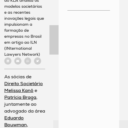
do KLA analisa os
modelos societários
e as recentes
inovações legais que
impulsionam a
formação de
empresas no Brasil
em artigo ao ILN
(INternational
Lawyers Network)
As sócias de
Direito Societário
Melissa Kanô
e
Patrícia Braga
,
juntamente ao
advogado da área
Eduardo
Bouwman
,