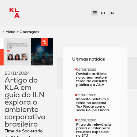
PT
EN
< Mídia e Operações
Últimas notícias
06/08/2026
26/11/2024
Revisão tarifária
no saneamento é
Artigo do
tema de consulta
pública da ANA
KLA em
guia do ILN
06/08/2026
Imposto Seletivo é
explora o
tema no podcast
Tax Route com o
ambiente
sócio Felipe Omori
corporativo
06/08/2026
brasileiro
Filtro da relevância
passa a valer para
Time de Societário
recursos especiais
no STJ