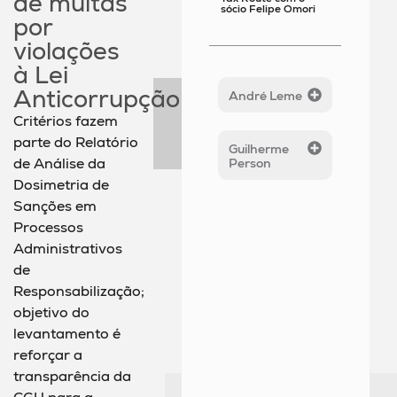
de multas
sócio Felipe Omori
por
violações
à Lei
Anticorrupção
André Leme
Critérios fazem
parte do Relatório
Guilherme
de Análise da
Person
Dosimetria de
Sanções em
Processos
Administrativos
de
Responsabilização;
objetivo do
levantamento é
reforçar a
transparência da