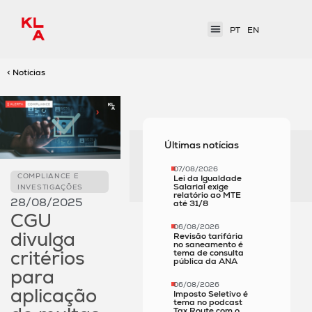
PT
EN
< Notícias
Últimas notícias
07/08/2026
COMPLIANCE E
Lei da Igualdade
Salarial exige
INVESTIGAÇÕES
relatório ao MTE
28/08/2025
até 31/8
CGU
06/08/2026
divulga
Revisão tarifária
no saneamento é
critérios
tema de consulta
pública da ANA
para
06/08/2026
aplicação
Imposto Seletivo é
tema no podcast
Tax Route com o