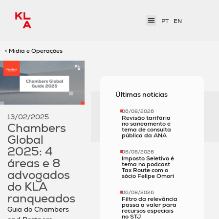
PT
EN
< Mídia e Operações
Últimas notícias
06/08/2026
13/02/2025
Revisão tarifária
no saneamento é
Chambers
tema de consulta
pública da ANA
Global
2025: 4
06/08/2026
Imposto Seletivo é
áreas e 8
tema no podcast
Tax Route com o
advogados
sócio Felipe Omori
do KLA
06/08/2026
ranqueados
Filtro da relevância
passa a valer para
Guia do Chambers
recursos especiais
no STJ