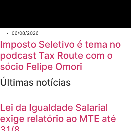
06/08/2026
Imposto Seletivo é tema no
podcast Tax Route com o
sócio Felipe Omori
Últimas notícias
Lei da Igualdade Salarial
exige relatório ao MTE até
31/8