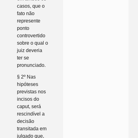
casos, que o
fato não
represente
ponto
controvertido
sobre o qual o
juiz deveria
ter se
pronunciado.
§ 2º Nas
hipóteses
previstas nos
incisos do
caput, será
rescindível a
decisão
transitada em
julgado que,