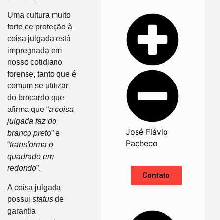
Uma cultura muito
forte de proteção à
coisa julgada está
impregnada em
nosso cotidiano
forense, tanto que é
comum se utilizar
do brocardo que
afirma que “
a coisa
julgada faz do
José Flávio
branco preto
” e
Pacheco
“
transforma o
quadrado em
redondo
”.
Contato
A coisa julgada
possui
status
de
garantia