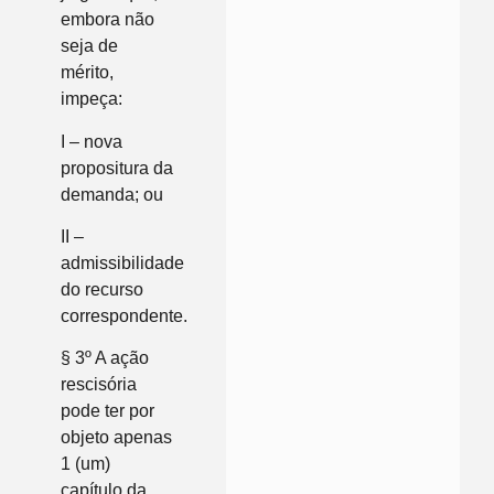
embora não
seja de
mérito,
impeça:
I – nova
propositura da
demanda; ou
II –
admissibilidade
do recurso
correspondente.
§ 3º A ação
rescisória
pode ter por
objeto apenas
1 (um)
capítulo da