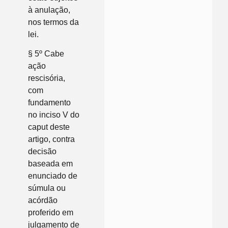
à anulação,
nos termos da
lei.
§ 5º Cabe
ação
rescisória,
com
fundamento
no inciso V do
caput deste
artigo, contra
decisão
baseada em
enunciado de
súmula ou
acórdão
proferido em
julgamento de