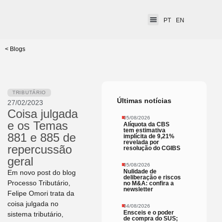
PT
EN
< Blogs
TRIBUTÁRIO
Últimas notícias
27/02/2023
Coisa julgada
05/08/2026
e os Temas
Alíquota da CBS
tem estimativa
881 e 885 de
implícita de 9,21%
revelada por
repercussão
resolução do CGIBS
geral
05/08/2026
Nulidade de
Em novo post do blog
deliberação e riscos
Processo Tributário,
no M&A: confira a
newsletter
Felipe Omori trata da
coisa julgada no
04/08/2026
Ensceis e o poder
sistema tributário,
de compra do SUS;