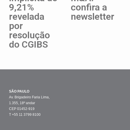
9,21%
confira a
revelada
newsletter
por
resolução
do CGIBS
SÃO PAULO
Av. Brigadeiro Faria Lima,
1.355, 18º andar
CEP 01452-919
T +55 11 3799 8100