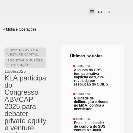
PT
EN
< Mídia e Operações
PRIVATE EQUITY E
VENTURE CAPITAL
Últimas notícias
SOCIETÁRIO FUSÕES
E AQUISIÇÕES
05/08/2026
Alíquota da CBS
10/06/2025
tem estimativa
KLA participa
implícita de 9,21%
revelada por
do
resolução do CGIBS
Congresso
05/08/2026
ABVCAP
Nulidade de
deliberação e riscos
2025 para
no M&A: confira a
newsletter
debater
private equity
04/08/2026
Ensceis e o poder
e venture
de compra do SUS;
confira o e-book