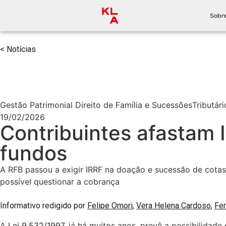
Sobr
< Notícias
Gestão Patrimonial Direito de Família e Sucessões
Tributári
19/02/2026
Contribuintes afastam
fundos
A RFB passou a exigir IRRF na doação e sucessão de cotas
possível questionar a cobrança
Informativo redigido por
Felipe Omori
,
Vera Helena Cardoso
,
Fe
A
Lei 9.532/1997
, já há muitos anos, prevê a possibilidade