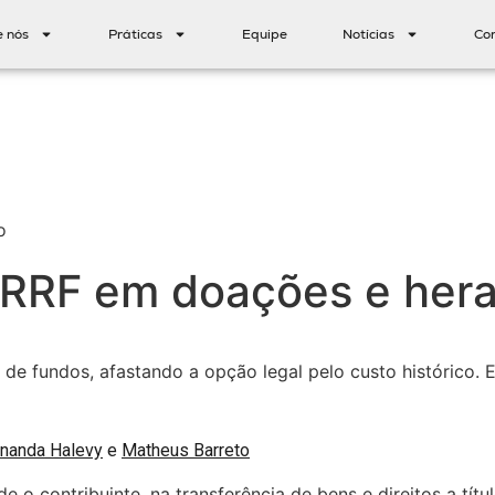
e nós
Práticas
Equipe
Notícias
Co
o
 IRRF em doações e her
 de fundos, afastando a opção legal pelo custo histórico.
rnanda Halevy
e
Matheus Barreto
 de o contribuinte, na transferência de bens e direitos a 