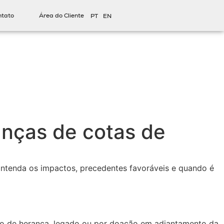
ntato
Área do Cliente
PT
EN
anças de cotas de
 Entenda os impactos, precedentes favoráveis e quando é
título de herança, legado ou por doação em adiantamento da