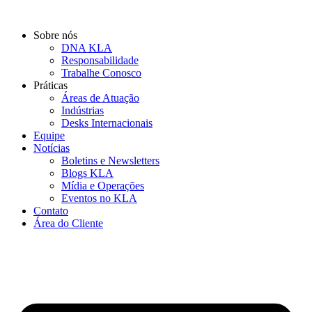
Ir
para
Sobre nós
o
DNA KLA
conteúdo
Responsabilidade
Trabalhe Conosco
Práticas
Áreas de Atuação
Indústrias
Desks Internacionais
Equipe
Notícias
Boletins e Newsletters
Blogs KLA
Mídia e Operações
Eventos no KLA
Contato
Área do Cliente