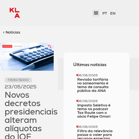
PT
EN
< Notícias
Últimas notícias
06/08/2026
Revisão tarifária
TRIBUTÁRIO
no saneamento é
23/05/2025
tema de consulta
pública da ANA
Novos
decretos
06/08/2026
Imposto Seletivo é
presidenciais
tema no podcast
Tax Route com o
sócio Felipe Omori
alteram
alíquotas
06/08/2026
Filtro da relevância
do IOF
passa a valer para
recursos especiais