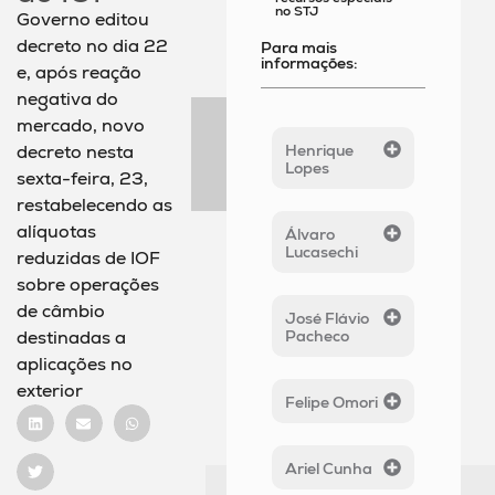
no STJ
Governo editou
decreto no dia 22
Para mais
informações:
e, após reação
negativa do
mercado, novo
Henrique
decreto nesta
Lopes
sexta-feira, 23,
restabelecendo as
alíquotas
Álvaro
Lucasechi
reduzidas de IOF
sobre operações
de câmbio
José Flávio
Pacheco
destinadas a
aplicações no
exterior
Felipe Omori
Ariel Cunha