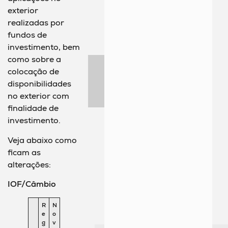
exterior
realizadas por
fundos de
investimento, bem
como sobre a
colocação de
disponibilidades
no exterior com
finalidade de
investimento.
Veja abaixo como
ficam as
alterações:
IOF/Câmbio
R
N
e
o
g
v