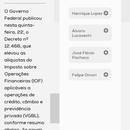
O Governo
Henrique Lopes
Federal publicou
nesta quinta-
Álvaro
feira, 22, o
Lucasechi
Decreto nº
12.466, que
elevou as
José Flávio
Pacheco
alíquotas do
Imposto sobre
Operações
Felipe Omori
Financeiras (IOF)
aplicáveis a
operações de
crédito, câmbio e
previdência
privada (VGBL),
conforme resumo
abaixo. As novas