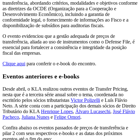
transferência, abordando critérios, modalidades e objetivos conforme
as diretrizes da OCDE (Organização para a Cooperação e
Desenvolvimento Econômico), incluindo a garantia de
conformidade legal, o fornecimento de informações ao Fisco e a
disponibilização de subsídios para auditorias fiscais.
O evento evidenciou que a gestão adequada de preços de
transferência, aliada ao uso de instrumentos como o Defense File, é
essencial para fortalecer a consistência e integridade da posição
fiscal das empresas.
Clique aqui
para conferir o e-book do encontro.
Eventos anteriores e e-books
Desde abril, o KLA realizou outros eventos de Transfer Pricing,
nesta que é a terceira série anual sobre o tema, coordenada no
escritório pelos sócios tributaristas
Victor Polizelli
e Luís Flávio
Neto. A série conta com a participação dos demais sócios de Direito
Tributário do KLA
Henrique Lopes
,
Álvaro Lucasechi
,
José Flávio
Pacheco
,
Juliana Nunes
e
Felipe Omori
.
Confira abaixo os eventos passados de preços de transferência e
pilar 2 com seus respectivos e-books e as datas dos próximos
eventos até o fim do ano: