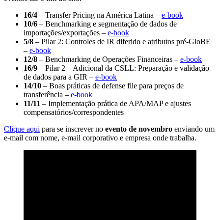
16/4
– Transfer Pricing na América Latina –
e-book
10/6
– Benchmarking e segmentação de dados de
importações/exportações –
e-book
5/8
– Pilar 2: Controles de IR diferido e atributos pré-GloBE
–
e-book
12/8
– Benchmarking de Operações Financeiras –
e-book
16/9
– Pilar 2 – Adicional da CSLL: Preparação e validação
de dados para a GIR –
e-book
14/10
– Boas práticas de defense file para preços de
transferência –
e-book
11/11
– Implementação prática de APA/MAP e ajustes
compensatórios/correspondentes
Clique aqui
para se inscrever no
evento de novembro
enviando um
e-mail com nome, e-mail corporativo e empresa onde trabalha.