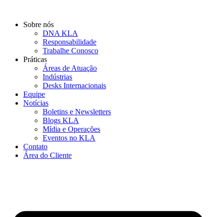
Ir
para
Sobre nós
o
DNA KLA
conteúdo
Responsabilidade
Trabalhe Conosco
Práticas
Áreas de Atuação
Indústrias
Desks Internacionais
Equipe
Notícias
Boletins e Newsletters
Blogs KLA
Mídia e Operações
Eventos no KLA
Contato
Área do Cliente