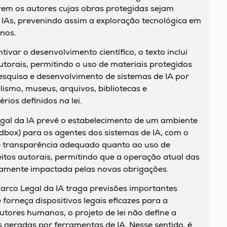
em os autores cujas obras protegidas sejam
 IAs, prevenindo assim a exploração tecnológica em
nos.
ivar o desenvolvimento científico, o texto inclui
utorais, permitindo o uso de materiais protegidos
esquisa e desenvolvimento de sistemas de IA por
alismo, museus, arquivos, bibliotecas e
rios definidos na lei.
egal da IA prevê o estabelecimento de um ambiente
dbox) para os agentes dos sistemas de IA, com o
 de transparência adequado quanto ao uso de
itos autorais, permitindo que a operação atual das
tamente impactada pelas novas obrigações.
rco Legal da IA traga previsões importantes
 forneça dispositivos legais eficazes para a
utores humanos, o projeto de lei não define a
 geradas por ferramentas de IA. Nesse sentido, é