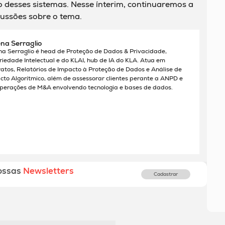
desses sistemas. Nesse ínterim, continuaremos a
ussões sobre o tema.
na Serraglio
na Serraglio é head de Proteção de Dados & Privacidade,
riedade Intelectual e do KLAI, hub de IA do KLA. Atua em
ratos, Relatórios de Impacto à Proteção de Dados e Análise de
cto Algorítmico, além de assessorar clientes perante a ANPD e
perações de M&A envolvendo tecnologia e bases de dados.
ossas
Newsletters
Cadastrar