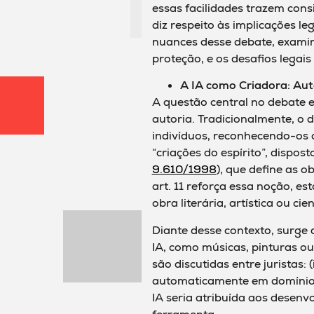
essas facilidades trazem cons
diz respeito às implicações leg
nuances desse debate, examin
proteção, e os desafios legai
A IA como Criadora: Aut
A questão central no debate en
autoria. Tradicionalmente, o d
indivíduos, reconhecendo-os 
“criações do espírito”, dispost
9.610/1998
), que define as o
art. 11 reforça essa noção, es
obra literária, artística ou cien
Diante desse contexto, surge 
IA, como músicas, pinturas o
são discutidas entre juristas: 
automaticamente em domínio pú
IA seria atribuída aos desenvo