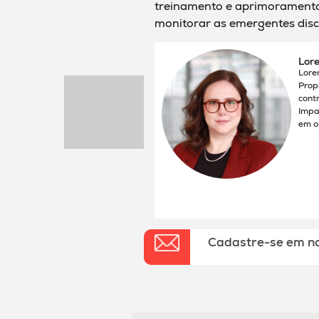
treinamento e aprimoramento 
monitorar as emergentes disc
Lore
Lore
Prop
cont
Impa
em o
Cadastre-se em n