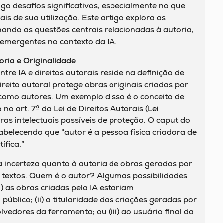
igo desafios significativos, especialmente no que
ais de sua utilização. Este artigo explora as
ando as questões centrais relacionadas à autoria,
s emergentes no contexto da IA.
oria e Originalidade
tre IA e direitos autorais reside na definição de
ireito autoral protege obras originais criadas por
como autores. Um exemplo disso é o conceito de
o no art. 7º da Lei de Direitos Autorais (
Lei
bras intelectuais passíveis de proteção. O caput do
tabelecendo que “autor é a pessoa física criadora de
tífica.”
a incerteza quanto à autoria de obras geradas por
u textos. Quem é o autor? Algumas possibilidades
(i) as obras criadas pela IA estariam
blico; (ii) a titularidade das criações geradas por
lvedores da ferramenta; ou (iii) ao usuário final da