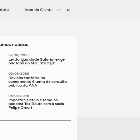
ntato
Área do Cliente
PT
EN
timas notícias
07/08/2026
Lei da Igualdade Salarial exige
relatório ao MTE até 31/8
06/08/2026
Revisão tarifária no
saneamento é tema de consulta
pública da ANA
06/08/2026
Imposto Seletivo é tema no
podcast Tax Route com o sócio
Felipe Omori