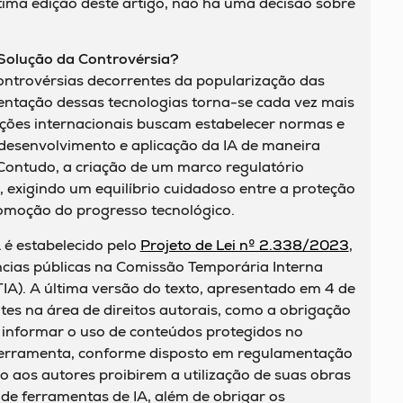
tima edição deste artigo, não há uma decisão sobre
Solução da Controvérsia?
controvérsias decorrentes da popularização das
entação dessas tecnologias torna-se cada vez mais
ções internacionais buscam estabelecer normas e
desenvolvimento e aplicação da IA de maneira
 Contudo, a criação de um marco regulatório
a, exigindo um equilíbrio cuidadoso entre a proteção
promoção do progresso tecnológico.
A é estabelecido pelo
Projeto de Lei nº 2.338/2023
,
cias públicas na Comissão Temporária Interna
(CTIA). A última versão do texto, apresentado em 4 de
ntes na área de direitos autorais, como a obrigação
 informar o uso de conteúdos protegidos no
ferramenta, conforme disposto em regulamentação
 aos autores proibirem a utilização de suas obras
de ferramentas de IA, além de obrigar os