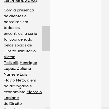
Lei 14.596/2023
).
Com a presença
de clientes e
parceiros em
todos os
encontros, a série
foi coordenada
pelos sócios de
Direito Tributário
Victor
Polizelli
,
Henrique
Lopes
,
Juliana
Nunes
e
Luís
Flávio Neto
, além
do advogado e
economista
Marcelo
Laplane
,
de
Direito