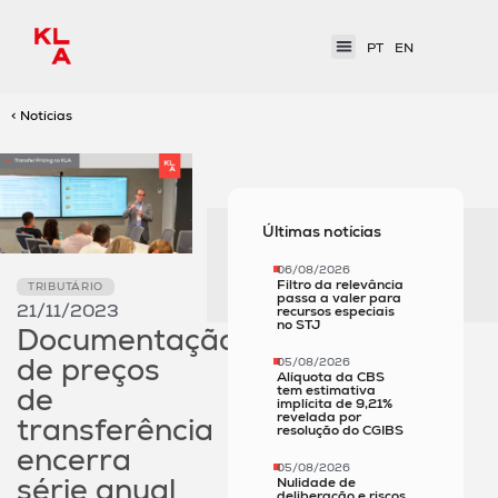
PT
EN
< Notícias
Últimas notícias
06/08/2026
Filtro da relevância
TRIBUTÁRIO
passa a valer para
21/11/2023
recursos especiais
no STJ
Documentação
de preços
05/08/2026
Alíquota da CBS
de
tem estimativa
implícita de 9,21%
revelada por
transferência
resolução do CGIBS
encerra
05/08/2026
série anual
Nulidade de
deliberação e riscos