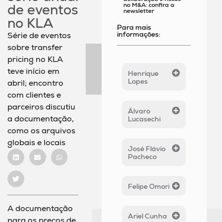
no M&A: confira a
de eventos
newsletter
no KLA
Para mais
informações:
Série de eventos
sobre transfer
pricing no KLA
teve início em
Henrique
Lopes
abril; encontro
com clientes e
parceiros discutiu
Álvaro
a documentação,
Lucasechi
como os arquivos
globais e locais
José Flávio
Pacheco
Felipe Omori
A documentação
Ariel Cunha
para os preços de