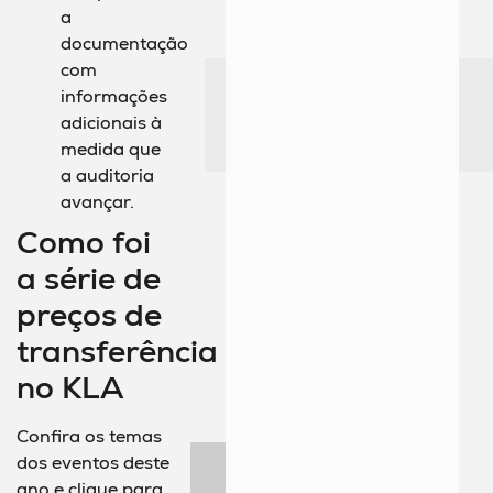
a
documentação
com
informações
adicionais à
medida que
a auditoria
avançar.
Como foi
a série de
preços de
transferência
no KLA
Confira os temas
dos eventos deste
ano e clique para