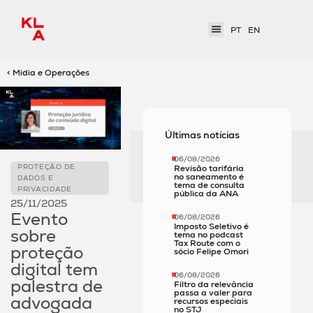
PT
EN
< Mídia e Operações
Últimas notícias
06/08/2026
PROTEÇÃO DE
Revisão tarifária
no saneamento é
DADOS E
tema de consulta
PRIVACIDADE
pública da ANA
25/11/2025
Evento
06/08/2026
Imposto Seletivo é
sobre
tema no podcast
Tax Route com o
proteção
sócio Felipe Omori
digital tem
06/08/2026
palestra de
Filtro da relevância
passa a valer para
advogada
recursos especiais
no STJ