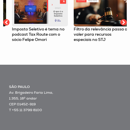
Imposto Seletivo é tema no
Filtro da relevância passa a
podcast Tax Route com o
valer para recursos
sócio Felipe Omori
especiais no STJ
SÃO PAULO
Av. Brigadeiro Faria Lima,
1.355, 18º andar
CEP 01452-919
T +55 11 3799 8100