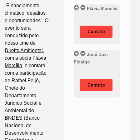
“Financiamento
Flávia Marcilio
climático: desafios
e oportunidades”. O
evento será
Contato
conduzido pelo
nosso time de
Direito Ambiental
,
José Davi
com a sócia
Flávia
Fidalgo
Marcílio
, e contará
com a participação
de Rafael Feijó,
Contato
Chefe do
Departamento
Jurídico Social e
Ambiental do
BNDES
(Banco
Nacional de
Desenvolvimento