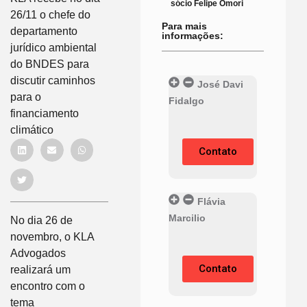
sócio Felipe Omori
26/11 o chefe do
Para mais
departamento
informações:
jurídico ambiental
do BNDES para
discutir caminhos
José Davi
para o
Fidalgo
financiamento
climático
Contato
Flávia
Marcilio
No dia 26 de
novembro, o KLA
Advogados
Contato
realizará um
encontro com o
tema