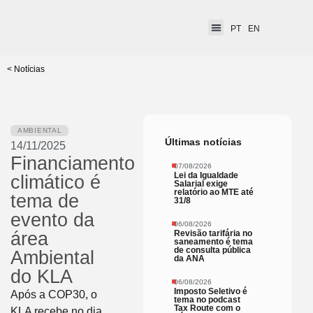
PT
EN
< Notícias
AMBIENTAL
Últimas notícias
14/11/2025
Financiamento
07/08/2026
Lei da Igualdade
climático é
Salarial exige
relatório ao MTE até
tema de
31/8
evento da
06/08/2026
Revisão tarifária no
área
saneamento é tema
de consulta pública
Ambiental
da ANA
do KLA
06/08/2026
Imposto Seletivo é
Após a COP30, o
tema no podcast
Tax Route com o
KLA recebe no dia