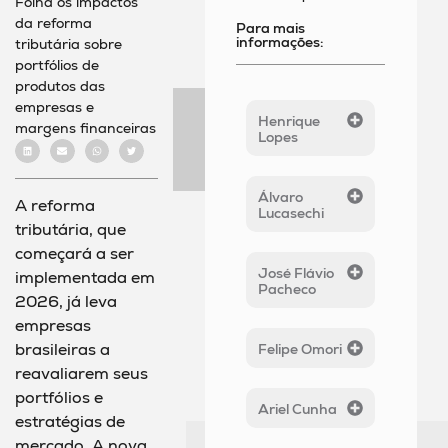
Folha os impactos
da reforma
Para mais
informações:
tributária sobre
portfólios de
produtos das
empresas e
Henrique
margens financeiras
Lopes
Álvaro
A reforma
Lucasechi
tributária, que
começará a ser
José Flávio
implementada em
Pacheco
2026, já leva
empresas
brasileiras a
Felipe Omori
reavaliarem seus
portfólios e
Ariel Cunha
estratégias de
mercado. A nova