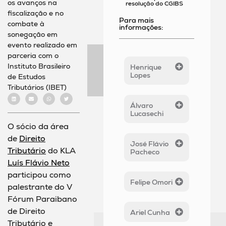
os avanços na
resolução do CGIBS
fiscalização e no
Para mais
combate à
informações:
sonegação em
evento realizado em
parceria com o
Instituto Brasileiro
Henrique
Lopes
de Estudos
Tributários (IBET)
Álvaro
Lucasechi
O sócio da área
de
Direito
José Flávio
Tributário
do KLA
Pacheco
Luís Flávio Neto
participou como
Felipe Omori
palestrante do V
Fórum Paraibano
de Direito
Ariel Cunha
Tributário e