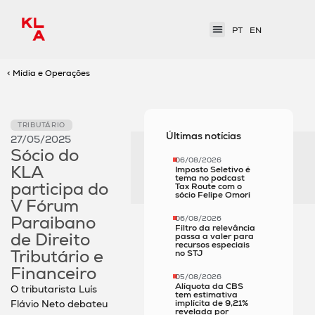
PT
EN
< Mídia e Operações
TRIBUTÁRIO
Últimas notícias
27/05/2025
Sócio do
06/08/2026
KLA
Imposto Seletivo é
tema no podcast
participa do
Tax Route com o
sócio Felipe Omori
V Fórum
Paraibano
06/08/2026
Filtro da relevância
de Direito
passa a valer para
recursos especiais
Tributário e
no STJ
Financeiro
05/08/2026
Alíquota da CBS
O tributarista Luís
tem estimativa
Flávio Neto debateu
implícita de 9,21%
revelada por