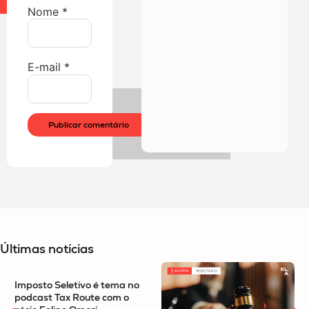
Nome
*
E-mail
*
Últimas notícias
ema no
Alíquota da CBS tem
om o
estimativa implícita de 