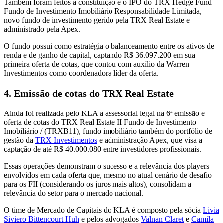
Também foram feitos a constituição e o IPO do TRX Hedge Fund
Fundo de Investimento Imobiliário Responsabilidade Limitada,
novo fundo de investimento gerido pela TRX Real Estate e
administrado pela Apex.
O fundo possui como estratégia o balanceamento entre os ativos de
renda e de ganho de capital, captando R$ 36.097.200 em sua
primeira oferta de cotas, que contou com auxílio da Warren
Investimentos como coordenadora líder da oferta.
4. Emissão de cotas do TRX Real Estate
Ainda foi realizada pelo KLA a assessorial legal na 6ª emissão e
oferta de cotas do TRX Real Estate II Fundo de Investimento
Imobiliário / (TRXB11), fundo imobiliário também do portfólio de
gestão da
TRX Investimentos
e administração Apex, que visa a
captação de até R$ 40.000.080 entre investidores profissionais.
Essas operações demonstram o sucesso e a relevância dos players
envolvidos em cada oferta que, mesmo no atual cenário de desafio
para os FII (considerando os juros mais altos), consolidam a
relevância do setor para o mercado nacional.
O time de Mercado de Capitais do KLA é composto pela sócia
Livia
Siviero Bittencourt Huh
e pelos advogados
Valnan Claret
e
Camila