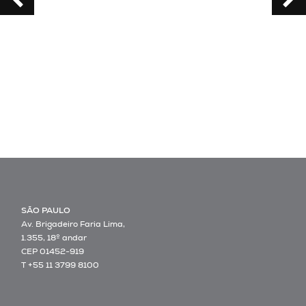
SÃO PAULO
Av. Brigadeiro Faria Lima,
1.355, 18º andar
CEP 01452-919
T +55 11 3799 8100