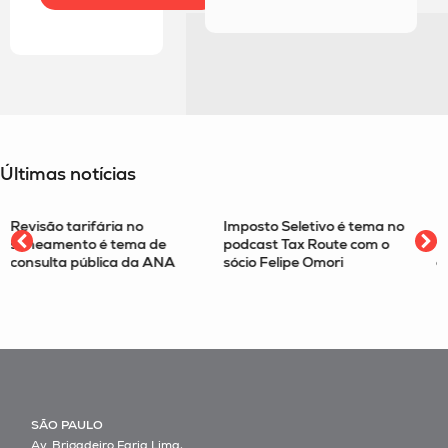
Últimas notícias
Imposto Seletivo é tema no
Filtro da relevância passa a
podcast Tax Route com o
valer para recursos
sócio Felipe Omori
especiais no STJ
SÃO PAULO
Av. Brigadeiro Faria Lima,