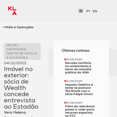
PT
EN
< Mídia e Operações
GESTÃO
PATRIMONIAL
Últimas notícias
DIREITO DE FAMÍLIA
E SUCESSÕES
06/08/2026
04/12/2023
Revisão tarifária
no saneamento é
Imóvel no
tema de consulta
pública da ANA
exterior:
sócia de
06/08/2026
Imposto Seletivo é
Wealth
tema no podcast
Tax Route com o
concede
sócio Felipe Omori
entrevista
06/08/2026
ao Estadão
Filtro da relevância
passa a valer para
Vera Helena
recursos especiais
no STJ