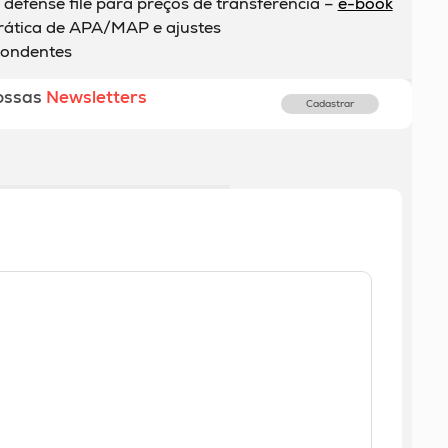
 defense file para preços de transferência –
e-book
rática de APA/MAP e ajustes
pondentes
ossas
Newsletters
Cadastrar