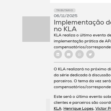
TRIBUTÁRIO
06/11/2025
Implementação d
no KLA
KLA realiza o último evento d
implementação prática de AP
compensatórios/corresponde
O KLA realizará no próximo di
da série dedicada à discussão
parceiros. O tema da vez ser
compensatórios/corresponden
Este será o último evento sob
clientes e parceiros são coor
KLA
:
Henrique L
opes
,
Victor Po