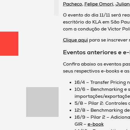
Pacheco
,
Felipe Omori
,
Julia
O evento do dia 11/11 será r
escritório do KLA em São Paulo
com a condução de Victor Poliz
Clique aqui
para se inscrever 
Eventos anteriores e e
Confira abaixo os eventos pas
seus respectivos e-books e as
16/4 – Transfer Pricing 
10/6 – Benchmarking e 
importações/exportaçõe
5/8 – Pilar 2: Controles 
12/8 – Benchmarking de
16/9 – Pilar 2 – Adicion
GIR –
e-book