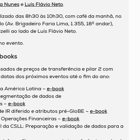
na Nunes
e
Luís Flávio Neto
.
ealizado das 8h30 às 10h30, com café da manhã, no
 (Av. Brigadeiro Faria Lima, 1.355, 18º andar),
elli ao lado de Luís Flávio Neto.
no evento.
-books
sados de preços de transferência e pilar 2 com
 datas dos próximos eventos até o fim do ano:
na América Latina –
e-book
segmentação de dados de
s –
e-book
de IR diferido e atributos pré-GloBE –
e-book
 Operações Financeiras –
e-book
al da CSLL: Preparação e validação de dados para a