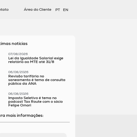
ntato
Área do Cliente
PT
EN
timas notícias
07/08/2026
Lei da Igualdade Salarial exige
relatório ao MTE até 31/8
06/08/2026
Revisão tarifária no
saneamento é tema de consulta
pública da ANA
06/08/2026
Imposto Seletivo é tema no
podcast Tax Route com o sócio
Felipe Omori
ra mais informações: