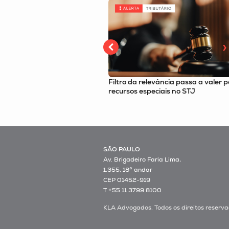
evância passa a valer para
Alíquota da CBS tem estimativa i
ciais no STJ
de 9,21% revelada por resolução 
SÃO PAULO
Av. Brigadeiro Faria Lima,
1.355, 18º andar
CEP 01452-919
T +55 11 3799 8100
KLA Advogados. Todos os direitos reserva