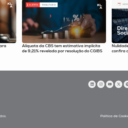
mplícita
Nulidade de deliberação e riscos no M&A:
Enscei
do CGIBS
confira a newsletter
confir
dos.
Política de Cooki