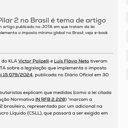
lar 2 no Brasil é tema de artigo
ram artigo publicado no JOTA em que tratam da lei
lementa o imposto mínimo global no Brasil; veja e-book
o
do KLA
Victor Polizelli
e
Luís Flávio Neto
tiveram
OTA sobre a legislação que implementa o imposto
ei 15.079/2024
, publicada no Diário Oficial em 30
ibutaristas explicam que medidas (como a lei citada
rução Normativa
IN RFB 2.228
) “marcam a
 brasileiro, representado por um adicional na
ucro Líquido (CSLL), que passará a ser exigido em