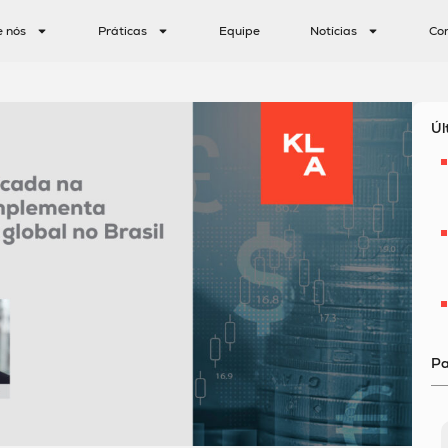
e nós
Práticas
Equipe
Notícias
Co
Úl
Pa