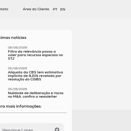
ntato
Área do Cliente
PT
EN
timas notícias
06/08/2026
Filtro da relevância passa a
valer para recursos especiais no
STJ
05/08/2026
Alíquota da CBS tem estimativa
implícita de 9,21% revelada por
resolução do CGIBS
05/08/2026
Nulidade de deliberação e riscos
no M&A: confira a newsletter
ra mais informações:
Henrique Lopes