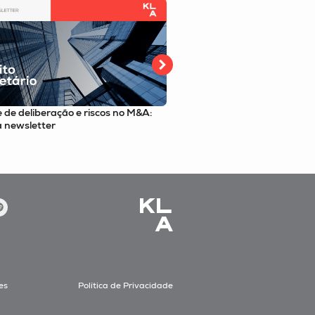
s e o poder de compra do SUS;
Atualizações regulatórias e
a o e-book
rotulagem, biossimilares e
es
Política de Privacidade