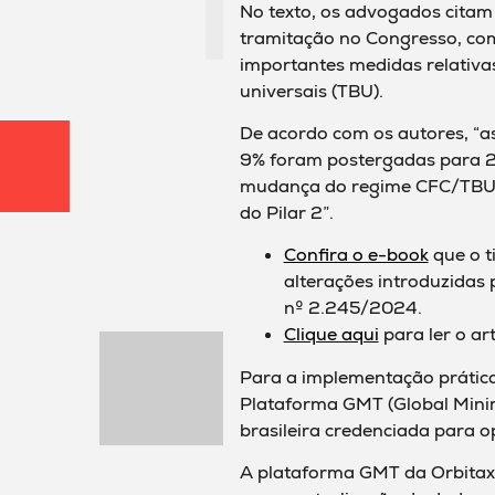
No texto, os advogados citam 
tramitação no Congresso, com
importantes medidas relativas
universais (TBU).
De acordo com os autores, “a
9% foram postergadas para 
mudança do regime CFC/TBU b
do Pilar 2”.
Confira o e-book
que o t
alterações introduzidas 
nº 2.245/2024.
Clique aqui
para ler o ar
Para a implementação prática 
Plataforma GMT (Global Minim
brasileira credenciada para o
A plataforma GMT da Orbitax