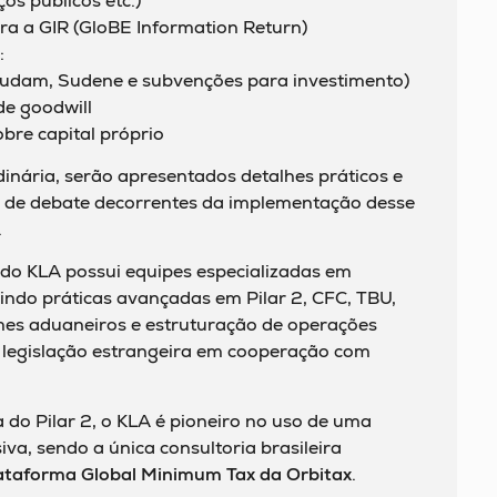
os públicos etc.)
a a GIR (GloBE Information Return)
:
 (Sudam, Sudene e subvenções para investimento)
de goodwill
bre capital próprio
nária, serão apresentados detalhes práticos e
as de debate decorrentes da implementação desse
.
do KLA possui equipes especializadas em
luindo práticas avançadas em Pilar 2, CFC, TBU,
imes aduaneiros e estruturação de operações
e legislação estrangeira em cooperação com
do Pilar 2, o KLA é pioneiro no uso de uma
va, sendo a única consultoria brasileira
ataforma Global Minimum Tax da Orbitax
.