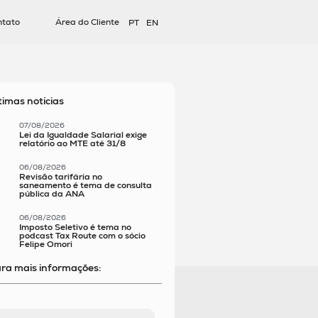
ntato
Área do Cliente
PT
EN
timas notícias
07/08/2026
Lei da Igualdade Salarial exige
relatório ao MTE até 31/8
06/08/2026
Revisão tarifária no
saneamento é tema de consulta
pública da ANA
06/08/2026
Imposto Seletivo é tema no
podcast Tax Route com o sócio
Felipe Omori
ra mais informações: