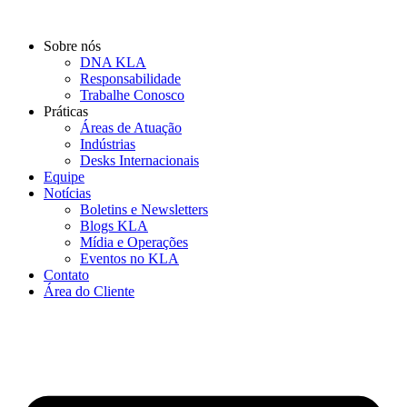
Ir
para
Sobre nós
o
DNA KLA
conteúdo
Responsabilidade
Trabalhe Conosco
Práticas
Áreas de Atuação
Indústrias
Desks Internacionais
Equipe
Notícias
Boletins e Newsletters
Blogs KLA
Mídia e Operações
Eventos no KLA
Contato
Área do Cliente