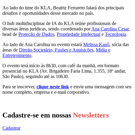
Ao lado do time do KLA, Beatriz Ferrareto falará dos principais
desafios e oportunidades desse mercado no país.
O hub multidisciplinar de IA do KLA reúne profissionais de
diversas áreas jurídicas, sendo coordenado por
Ana Carolina Cesar
,
head de
Proteção de Dados
,
Propriedade Intelectual
e
Tecnologia
.
Ao lado de Ana Carolina no evento estará
Melissa Kanô
, sócia das
áreas de
Direito Societário, Fusões e Aquisições
,
Mídia e
Entretenimento
.
O evento terá início às 8h30, com café da manhã, em formato
presencial no KLA (Av. Brigadeiro Faria Lima, 1.355, 18º andar,
São Paulo), seguindo até as 10h30.
Para se inscrever,
clique neste link
e envie uma mensagem com seu
nome completo, empresa e e-mail corporativo.
Cadastre-se em nossas
Newsletters
Cadastrar