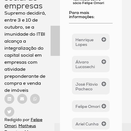
sócio Felipe Omori
empresas
Para mais
Supremo decidirá,
informações:
entre 3 e 10 de
outubro, se a
imunidade do ITBI
Henrique
alcança a
Lopes
integralização do
capital social em
empresas com
Álvaro
Lucasechi
atividade
preponderante de
compra e venda
José Flávio
Pacheco
de imóveis
Felipe Omori
Redigido por
Felipe
Ariel Cunha
Omori
,
Matheus