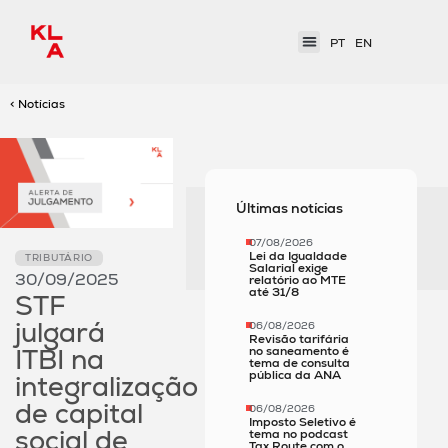
PT
EN
< Notícias
Últimas notícias
07/08/2026
Lei da Igualdade
TRIBUTÁRIO
Salarial exige
30/09/2025
relatório ao MTE
até 31/8
STF
julgará
06/08/2026
Revisão tarifária
ITBI na
no saneamento é
tema de consulta
pública da ANA
integralização
de capital
06/08/2026
Imposto Seletivo é
social de
tema no podcast
Tax Route com o