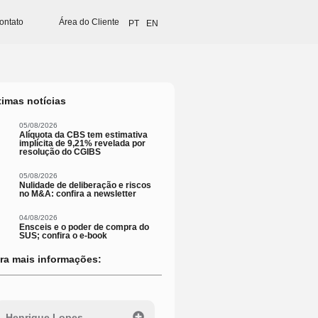
ontato
Área do Cliente
PT
EN
timas notícias
05/08/2026
Alíquota da CBS tem estimativa
implícita de 9,21% revelada por
resolução do CGIBS
05/08/2026
Nulidade de deliberação e riscos
no M&A: confira a newsletter
04/08/2026
Ensceis e o poder de compra do
SUS; confira o e-book
ra mais informações:
Henrique Lopes