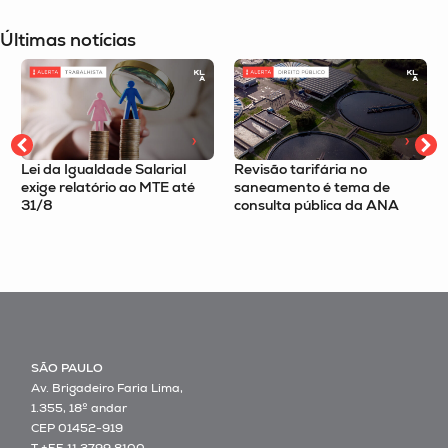
Últimas notícias
ial
Revisão tarifária no
Imposto Seletivo é tema 
 até
saneamento é tema de
podcast Tax Route com o
consulta pública da ANA
sócio Felipe Omori
SÃO PAULO
Av. Brigadeiro Faria Lima,
1.355, 18º andar
CEP 01452-919