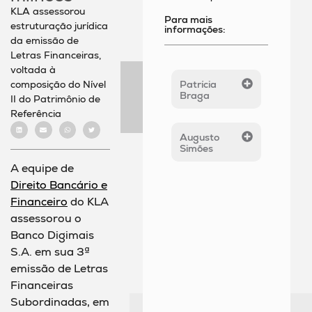
KLA assessorou
Para mais
estruturação jurídica
informações:
da emissão de
Letras Financeiras,
voltada à
composição do Nível
Patrícia
Braga
II do Patrimônio de
Referência
Augusto
Simões
A equipe de
Direito Bancário e
Financeiro
do KLA
assessorou o
Banco Digimais
S.A. em sua 3ª
emissão de Letras
Financeiras
Subordinadas, em