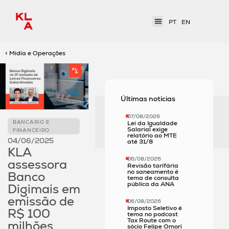
PT
EN
< Mídia e Operações
Últimas notícias
07/08/2026
BANCÁRIO E
Lei da Igualdade
Salarial exige
FINANCEIRO
relatório ao MTE
04/06/2025
até 31/8
KLA
06/08/2026
assessora
Revisão tarifária
no saneamento é
Banco
tema de consulta
pública da ANA
Digimais em
emissão de
06/08/2026
Imposto Seletivo é
R$ 100
tema no podcast
Tax Route com o
milhões
sócio Felipe Omori