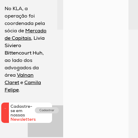
No KLA, a
operação foi
coordenada pela
sócia de
Mercado
de Capitais
,
Livia
Siviero
Bittencourt Huh
,
ao lado dos
advogados da
área
Valnan
Claret
e
Camila
Felipe
.
Cadastre-
se em
Cadastrar
nossas
Newsletters