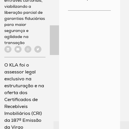
entraves cartoriais,
viabilizando a
liberação parcial de
garantias fiduciárias
para maior
segurança e
agilidade na
transação
O KLA foi o
assessor legal
exclusivo na
estruturação e na
oferta dos
Certificados de
Recebíveis
Imobiliários (CRI)
da 187ª Emissão
da Virgo