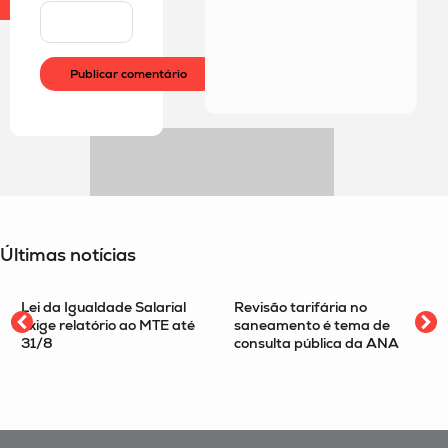
Últimas notícias
alarial
Revisão tarifária no
Imposto Seletivo é t
 MTE até
saneamento é tema de
podcast Tax Route co
consulta pública da ANA
sócio Felipe Omori