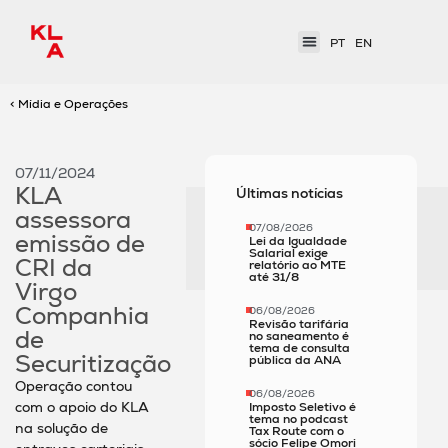
PT
EN
< Mídia e Operações
07/11/2024
KLA
Últimas notícias
assessora
07/08/2026
emissão de
Lei da Igualdade
Salarial exige
CRI da
relatório ao MTE
até 31/8
Virgo
Companhia
06/08/2026
Revisão tarifária
de
no saneamento é
tema de consulta
Securitização
pública da ANA
Operação contou
06/08/2026
com o apoio do KLA
Imposto Seletivo é
tema no podcast
na solução de
Tax Route com o
sócio Felipe Omori