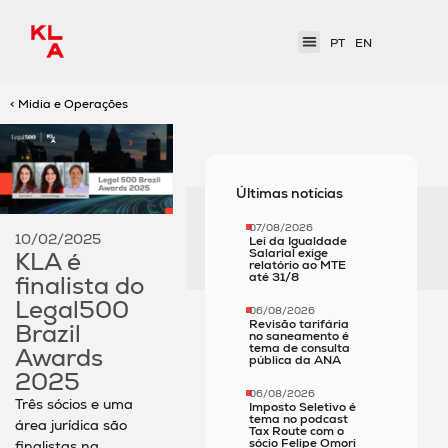
PT
EN
< Mídia e Operações
Últimas notícias
07/08/2026
10/02/2025
Lei da Igualdade
Salarial exige
KLA é
relatório ao MTE
até 31/8
finalista do
Legal500
06/08/2026
Revisão tarifária
Brazil
no saneamento é
tema de consulta
Awards
pública da ANA
2025
06/08/2026
Três sócios e uma
Imposto Seletivo é
tema no podcast
área jurídica são
Tax Route com o
sócio Felipe Omori
finalistas na