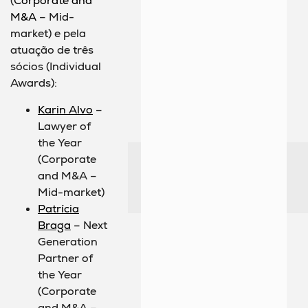
(
Corporate and
M&A
– Mid-
market) e pela
atuação de três
sócios (Individual
Awards):
Karin Alvo
–
Lawyer of
the Year
(Corporate
and M&A –
Mid-market)
Patrícia
Braga
– Next
Generation
Partner of
the Year
(Corporate
and M&A –